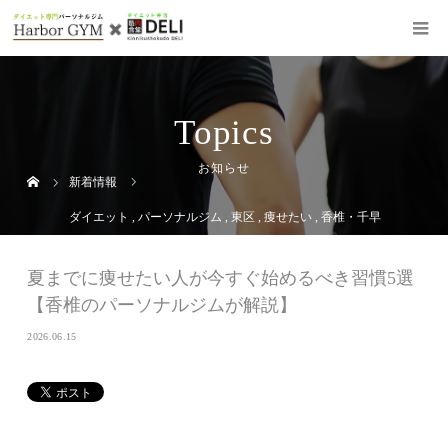
Topics
お知らせ
新着情報
ダイエット
,
パーソナルジム
,
東区
,
痩せたい
,
香椎・千早
夏までに痩せたい人が今すぐ始めるべき習慣5選
【香椎のパーソナルジムが解説】
2026.06.15